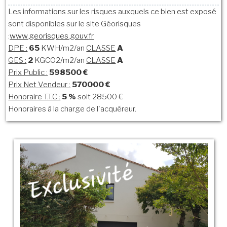
Les informations sur les risques auxquels ce bien est exposé
sont disponibles sur le site Géorisques
:
www.georisques.gouv.fr
DPE :
65
KWH/m2/an
CLASSE
A
GES :
2
KGCO2/m2/an
CLASSE
A
Prix Public :
598500 €
Prix Net Vendeur :
570000 €
Honoraire T.T.C :
5 %
soit 28500 €
Honoraires à la charge de l'acquéreur.