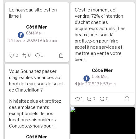
Le nouveau site est en
C'est le moment de
ligne !
vendre, 72% d'intention
d'achat chez les
Côté Mer
acquéreurs actuels ! Les
Côté Mer
beaux jours sont là,
profitez-en pour faire
14 février 2020 19 h 56 min
appel à nos services et
mettre en vente votre
0
0
1
bien !
Côté Mer
Vous Souhaitez passer
Côté Mer
d'agréables vacances au
bord de l'eau, sous le soleil
4 juin 2015 13 h 53 min
de Chatelaillon ?
1
0
0
N'hésitez plus et profitez
des emplacements
exceptionnels de nos
locations saisonnières.
Contactez-nous pour...
Côté Mer