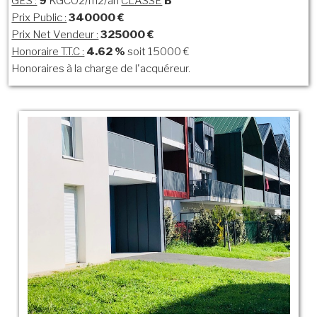
GES :
9
KGCO2/m2/an
CLASSE
B
Prix Public :
340000 €
Prix Net Vendeur :
325000 €
Honoraire T.T.C :
4.62 %
soit 15000 €
Honoraires à la charge de l'acquéreur.