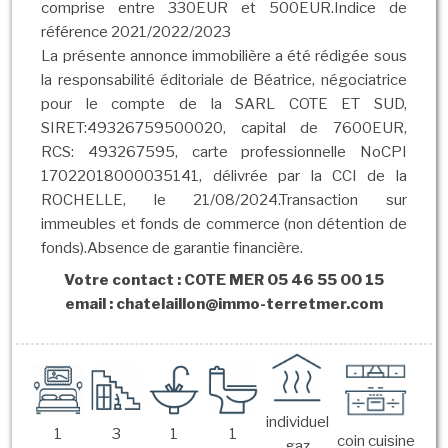
comprise entre 330EUR et 500EUR.Indice de
référence 2021/2022/2023
La présente annonce immobilière a été rédigée sous
la responsabilité éditoriale de Béatrice, négociatrice
pour le compte de la SARL COTE ET SUD,
SIRET:49326759500020, capital de 7600EUR,
RCS: 493267595, carte professionnelle NoCPI
17022018000035141, délivrée par la CCI de la
ROCHELLE, le 21/08/2024.Transaction sur
immeubles et fonds de commerce (non détention de
fonds).Absence de garantie financière.
Votre contact : COTE MER 05 46 55 00 15
email : chatelaillon@immo-terretmer.com
individuel
1
3
1
1
coin cuisine
gaz